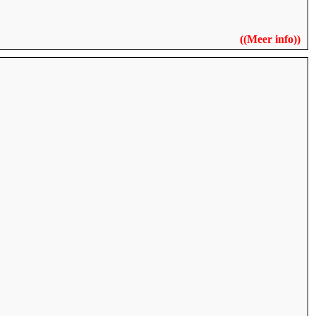
((
Meer info
))