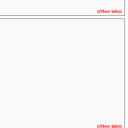
((
Meer info
))
((
Meer info
))