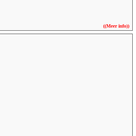
((
Meer info
))