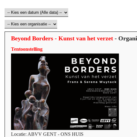
Beyond Borders - Kunst van het verzet
- Organi
Tentoonstelling
Locatie: ABVV GENT - ONS HUIS