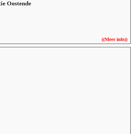
tie Oostende
((
Meer info
))