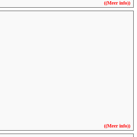
((
Meer info
))
((
Meer info
))