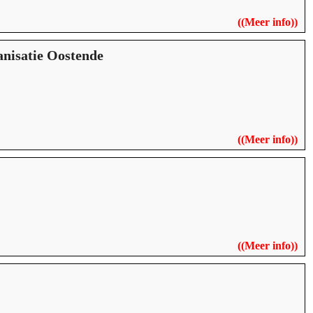
((
Meer info
))
nisatie Oostende
((
Meer info
))
((
Meer info
))