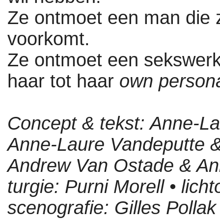
Ze ontmoet een man die zi
voorkomt.
Ze ontmoet een sekswerke
haar tot haar
own persona
Con­cept & tekst: Anne-L
Anne-Laure Vandeputte &
Andrew Van Ostade & An
tur­gie: Purni Morell • lic
sce­no­gra­fie: Gilles Pol